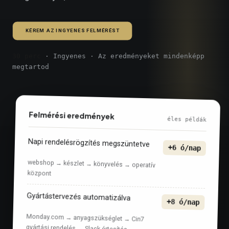
KÉREM AZ INGYENES FELMÉRÉST
30 perc
· Ingyenes · Az eredményeket mindenképp
megtartod
Felmérési eredmények
éles példák
Napi rendelésrögzítés megszüntetve
+6 ó/nap
webshop → készlet → könyvelés → operatív
központ
Gyártástervezés automatizálva
+8 ó/nap
Monday.com → anyagszükséglet → Cin7
gyártási rendelés → Slack értesítés