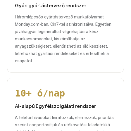
Gyári gyártástervező rendszer
Háromlépcsős gyártástervező munkafolyamat
Monday.com-ban, Cin7-tel szinkronizálva. Egyetlen
jóváhagyás legenerálhat végrehajtásra kész
munkacsomagokat, kiszámíthatja az
anyagszükségletet, ellenőrizheti az élő készletet,
létrehozhat gyártási rendeléseket és értesítheti a
csapatot.
10+ ó/nap
AI-alapú ügyfélszolgálati rendszer
A telefonhívásokat leiratozzuk, elemezzük, prioritás
szerint csoportosítjuk és utókövetési feladatokká