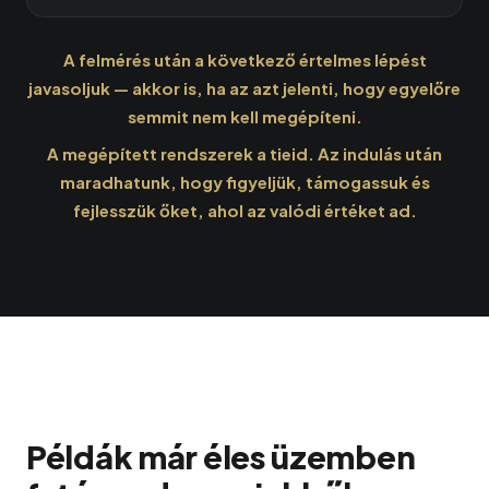
A felmérés után a következő értelmes lépést
javasoljuk — akkor is, ha az azt jelenti, hogy egyelőre
semmit nem kell megépíteni.
A megépített rendszerek a tieid. Az indulás után
maradhatunk, hogy figyeljük, támogassuk és
fejlesszük őket, ahol az valódi értéket ad.
Példák már éles üzemben