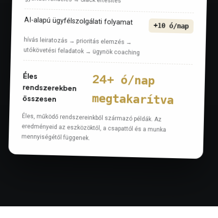
AI-alapú ügyfélszolgálati folyamat
+10 ó/nap
hívás leiratozás → prioritás elemzés →
utókövetési feladatok → ügynök coaching
Éles
rendszerekben
24
+ ó/nap
megtakarítva
összesen
Éles, működő rendszereinkből származó példák. Az
eredményeid az eszközöktől, a csapattól és a munka
mennyiségétől függenek.